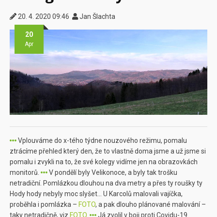
20. 4. 2020 09:46
Jan Šlachta
20
Apr
Vplouváme do x-tého týdne nouzového režimu, pomalu
ztrácíme přehled který den, že to vlastně doma jsme a už jsme si
pomalu i zvykli na to, že své kolegy vidíme jen na obrazovkách
monitorů.
V pondělí byly Velikonoce, a byly tak trošku
netradiční. Pomlázkou dlouhou na dva metry a přes ty roušky ty
Hody hody nebyly moc slyšet… U Karcolů malovali vajíčka,
proběhla i pomlázka –
FOTO
, a pak dlouho plánované malování –
taky netradičně, viz
FOTO
.
Já zvolil v boji proti Covidu-19