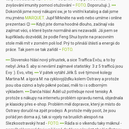
zvyšování imunity pomocí otužování –
FOTO
. Doporučuji ;).
Dokončili jsme nový nákupní sw, je to vnitřní katalog a dali jsme
mu jméno
MARQUET
. Jupí! Mrkněte na web nebo umíme i online
prezentaci 😉
Když jste doma hoodně dlouho, začínají vás
zajímat věci, o které byste normálně ani nezavadili. Já jsem se
kupříkladu dozvěděl, že podle Feng Shui byste na pracovním
stole měli mít v zorném poli loď. Prý to přináší štěstí a energii do
práce. Tak jsem se tak zařídil –
FOTO
.
Slovensko hlásí nový přírustek, a sice Traffica Evču, a to by
nebyl Jirka Š. aby si nevšiml zajímavé statistiky: 3 z 5 trafficů jsou
Evy :). Evo, vítej.
V pátek vytáhl Jiřík Š. své týmové kolegy
Martina M. a Igora M. na cyklovyjížďku kolem Ostravy a protože
jsou oba cizinci a bylo pěkné počasí, měli to i s odborným
výkladem.
Danča hlásí: Adél už potřebuje nové tenisky. A
protože s nákupy na internetu problém opravdu nemá, objednala
je klasicky přes e-shop. Problém měl dopravce, který je místo do
Ostravy doručil na zpět prodejci. A protože měly pocit, že jsou
pořád jen doma a jí, tak si vyjely na bruslích alespoň na
Slezkoostravský hrad -
FOTO
.
Ráďa si o víkendu taky máknul -