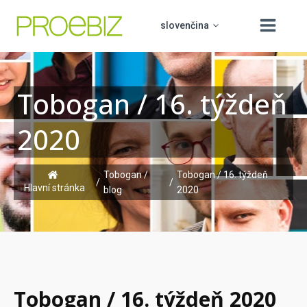
slovenčina
Tobogan / 16. týždeň
čeština
O nás
2020
english
Produkty
polski
Vzdělávání
Tobogan /
Tobogan / 16. týždeň
PROCUREMENT BOARD
/
/
hrvatski
Hlavní stránka
blog
2020
Podpora
Kontakt
Tobogan / 16. týždeň 2020