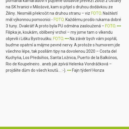
pomáhal kamarádovi v půjčené dodávce převézt zboží z Ostavy
na SK hranici v Milošové, kam si přijel s druhou dodávkou ze
Žiliny.. Nesměli překročit na druhou stranu – viz
FOTO
. Naštěstí
měl výkonnou pomocnici -
FOTO
. Každému prošlo rukama dobré
3 tuny.. Dvakrát! A proto byla PU odměna zasloužená –
FOTO
.
Filipka je, koukám, oblíbený vrchol – my jsme tam o víkendu
objevili i Lišku Bystroušku.
FOTO
.
Na závěr bych vám popřál,
buďme opatrní a mějme pevné nervy. A protože s humorem jde
všechno lépe, tak posílám tipy na dovolenou 2020 – Costa del
Kuchyňa, Los Předsíňos, Santa Ložnica, Puerto de la Balkónos,
Rio de Koupelneiro.. aneb jak zpívá Helenka Vondráčková –
projděte dům do všech koutů… :-).
Fajn týden! Honza