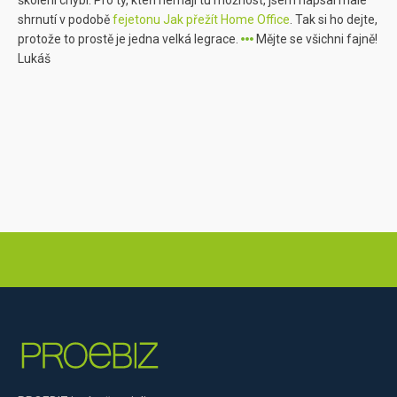
školení chybí. Pro ty, kteří nemají tu možnost, jsem napsal malé
shrnutí v podobě
fejetonu Jak přežít Home Office
. Tak si ho dejte,
protože to prostě je jedna velká legrace.
Mějte se všichni fajně!
Lukáš