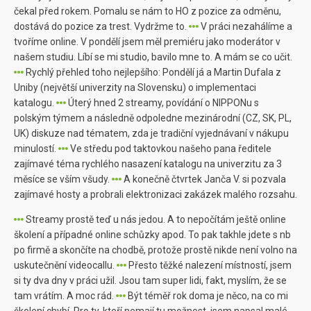
čekal před rokem. Pomalu se nám to HO z pozice za odměnu,
dostává do pozice za trest. Vydržme to.
V práci nezahálíme a
tvoříme online. V pondělí jsem měl premiéru jako moderátor v
našem studiu. Líbí se mi studio, bavilo mne to. A mám se co učit.
Rychlý přehled toho nejlepšího: Pondělí já a Martin Dufala z
Uniby (největší univerzity na Slovensku) o implementaci
katalogu.
Úterý hned 2 streamy, povídání o NIPPONu s
polským týmem a následně odpoledne mezinárodní (CZ, SK, PL,
UK) diskuze nad tématem, zda je tradiční vyjednávaní v nákupu
minulostí.
Ve středu pod taktovkou našeho pana ředitele
zajímavé téma rychlého nasazení katalogu na univerzitu za 3
měsíce se vším všudy.
A konečně čtvrtek Janča V. si pozvala
zajímavé hosty a probrali elektronizaci zakázek malého rozsahu.
Streamy prostě teď u nás jedou. A to nepočítám ještě online
školení a případné online schůzky apod. To pak takhle jdete s nb
po firmě a skončíte na chodbě, protože prostě nikde není volno na
uskutečnění videocallu.
Přesto těžké nalezení místností, jsem
si ty dva dny v práci užil. Jsou tam super lidi, fakt, myslím, že se
tam vrátím. A moc rád.
Být téměř rok doma je něco, na co mi