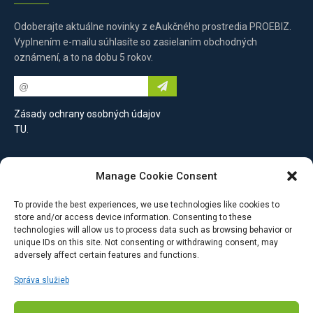
Odoberajte aktuálne novinky z eAukčného prostredia PROEBIZ.
Vyplnením e-mailu súhlasíte so zasielaním obchodných
oznámení, a to na dobu 5 rokov.
Zásady ochrany osobných údajov
TU
.
Kontaktujte nás
Manage Cookie Consent
To provide the best experiences, we use technologies like cookies to
PROEBIZ s.r.o.
store and/or access device information. Consenting to these
Šulekova 2,
technologies will allow us to process data such as browsing behavior or
unique IDs on this site. Not consenting or withdrawing consent, may
Bratislava,
adversely affect certain features and functions.
811 06, Slovenská republika
Správa služieb