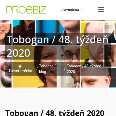
slovenčina
Tobogan / 48. týždeň
čeština
O nás
2020
english
Produkty
polski
Vzdělávání
Tobogan /
Tobogan / 48. týždeň
PROCUREMENT BOARD
/
/
hrvatski
Hlavní stránka
blog
2020
Podpora
Kontakt
Tobogan / 48. týždeň 2020