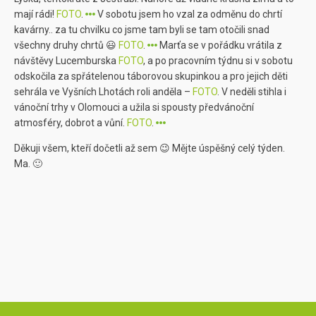
mají rádi!
FOTO
.
V sobotu jsem ho vzal za odměnu do chrtí
kavárny.. za tu chvilku co jsme tam byli se tam otočili snad
všechny druhy chrtů 😃
FOTO
.
Marťa se v pořádku vrátila z
návštěvy Lucemburska
FOTO
, a po pracovním týdnu si v sobotu
odskočila za spřátelenou táborovou skupinkou a pro jejich děti
sehrála ve Vyšních Lhotách roli anděla –
FOTO
. V neděli stihla i
vánoční trhy v Olomouci a užila si spousty předvánoční
atmosféry, dobrot a vůní.
FOTO
.
Děkuji všem, kteří dočetli až sem 😉 Mějte úspěšný celý týden.
Ma. 🙂