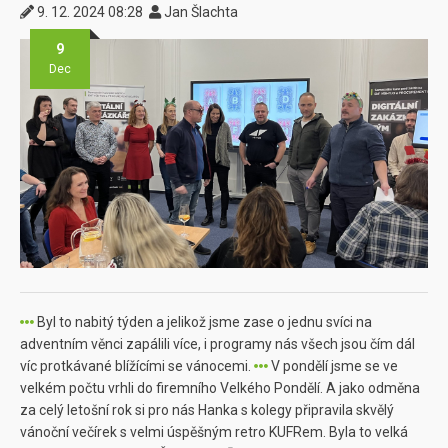
9. 12. 2024 08:28
Jan Šlachta
9
Dec
Byl to nabitý týden a jelikož jsme zase o jednu svíci na
adventním věnci zapálili více, i programy nás všech jsou čím dál
víc protkávané blížícími se vánocemi.
V pondělí jsme se ve
velkém počtu vrhli do firemního Velkého Pondělí. A jako odměna
za celý letošní rok si pro nás Hanka s kolegy připravila skvělý
vánoční večírek s velmi úspěšným retro KUFRem. Byla to velká