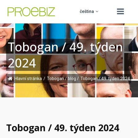
čeština
Tobogan / 49. týden
slovenčina
O nás
2024
english
Produkty
polski
Vzdělávání
Hlavní stránka
/
Tobogan / blog
/
Tobogan / 49. týden 2024
PROCUREMENT BOARD
hrvatski
Podpora
Kontakt
Tobogan / 49. týden 2024