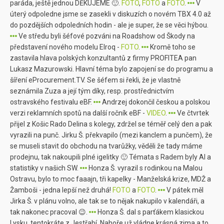
paráda, ještě jednou DĚKUJEME 🙂.
FOTO
,
FOTO
a
FOTO
.
V
úterý odpoledne jsme se zasekli v diskuzích o novém TBX 4.0 až
do pozdějších odpoledních hodin - ale je super, že se věci hýbou.
Ve středu byli šéfové pozváni na Roadshow od Škody na
představení nového modelu Elroq -
FOTO
.
Kromě toho se
zastavila hlava polských konzultantů z firmy PROFITEA pan
Lukasz Mazurowski. Hlavní téma bylo zapojení se do programu a
šíření eProcurement.TV. Se šéfem si řekli, že je vlastně
seznámila Zuza a její tým díky, resp. prostřednictvím
ostravského festivalu eBF.
Andrzej dokončil českou a polskou
verzi reklamních spotů na další ročník eBF -
VIDEO
.
Ve čtvrtek
přijel z Košic Rado Delina s kolegy, zdržel se téměř celý den a pak
vyrazili na punč. Jirku Š. překvapilo (mezi kanclem a punčem), že
se museli stavit do obchodu na tvarůžky, věděli že tady máme
prodejnu, tak nakoupili plné igelitky 🙂 Témata s Radem byly AI a
statistiky v našich SW.
Honza Š. vyrazil s rodinkou na Malou
Ostravu, bylo to moc faaajn, tři kapelky - Manželská krize, MDŽ a
Žamboši - jedna lepší než druhá!
FOTO
a
FOTO
.
V pátek měl
Jirka Š. v plánu volno, ale tak se to nějak nakupilo v kalendáři, a
tak nakonec pracoval 😉.
Honza Š. dal s parťákem klasickou
Lysku, tentokráte z Jestřabí. Nahoře už vládne krásná zima a to