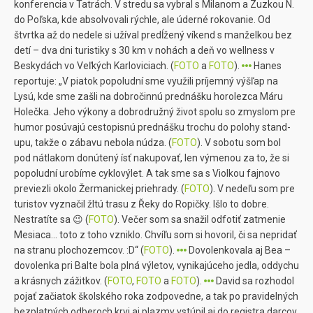
konferencia v Tatrách. V stredu sa vybral s Milanom a Zuzkou N.
do Poľska, kde absolvovali rýchle, ale úderné rokovanie. Od
štvrtka až do nedele si užíval predĺžený víkend s manželkou bez
detí – dva dni turistiky s 30 km v nohách a deň vo wellness v
Beskydách vo Veľkých Karloviciach. (
FOTO
a
FOTO
).
Hanes
reportuje: „V piatok popoludní sme využili príjemný výšľap na
Lysú, kde sme zašli na dobročinnú prednášku horolezca Máru
Holečka. Jeho výkony a dobrodružný život spolu so zmyslom pre
humor posúvajú cestopisnú prednášku trochu do polohy stand-
upu, takže o zábavu nebola núdza. (
FOTO
). V sobotu som bol
pod nátlakom donútený ísť nakupovať, len výmenou za to, že si
popoludní urobíme cyklovýlet. A tak sme sa s Violkou fajnovo
previezli okolo Žermanickej priehrady. (
FOTO
). V nedeľu som pre
turistov vyznačil žltú trasu z Řeky do Ropičky. Išlo to dobre.
Nestratíte sa 😉 (
FOTO
). Večer som sa snažil odfotiť zatmenie
Mesiaca… toto z toho vzniklo. Chvíľu som si hovoril, či sa nepridať
na stranu plochozemcov. :D“ (
FOTO
).
Dovolenkovala aj Bea –
dovolenka pri Balte bola plná výletov, vynikajúceho jedla, oddychu
a krásnych zážitkov. (
FOTO
,
FOTO
a
FOTO
).
David sa rozhodol
pojať začiatok školského roka zodpovedne, a tak po pravidelných
bezplatných odberoch krvi aj plazmy vstúpil aj do registra darcov