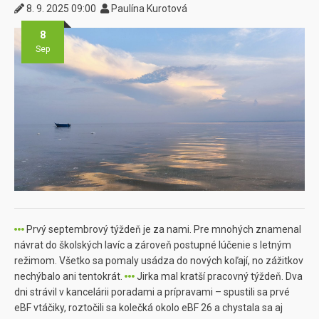
8. 9. 2025 09:00
Paulína Kurotová
8
Sep
Prvý septembrový týždeň je za nami. Pre mnohých znamenal
návrat do školských lavíc a zároveň postupné lúčenie s letným
režimom. Všetko sa pomaly usádza do nových koľají, no zážitkov
nechýbalo ani tentokrát.
Jirka mal kratší pracovný týždeň. Dva
dni strávil v kancelárii poradami a prípravami – spustili sa prvé
eBF vtáčiky, roztočili sa kolečká okolo eBF 26 a chystala sa aj