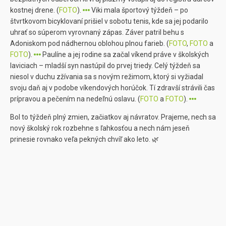
kostnej drene. (
FOTO
).
Viki mala športový týždeň – po
štvrtkovom bicyklovaní prišiel v sobotu tenis, kde sa jej podarilo
uhrať so súperom vyrovnaný zápas. Záver patril behu s
Adoniskom pod nádhernou oblohou plnou farieb. (
FOTO
,
FOTO
a
FOTO
).
Paulíne a jej rodine sa začal víkend práve v školských
laviciach – mladší syn nastúpil do prvej triedy. Celý týždeň sa
niesol v duchu zžívania sa s novým režimom, ktorý si vyžiadal
svoju daň aj v podobe víkendových horúčok. Tí zdravší strávili čas
prípravou a pečením na nedeľnú oslavu. (
FOTO
a
FOTO
).
Bol to týždeň plný zmien, začiatkov aj návratov. Prajeme, nech sa
nový školský rok rozbehne s ľahkosťou a nech nám jeseň
prinesie rovnako veľa pekných chvíľ ako leto. 🌿