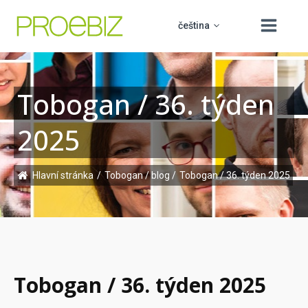
čeština
Tobogan / 36. týden
slovenčina
O nás
2025
english
Produkty
polski
Vzdělávání
Hlavní stránka
/
Tobogan / blog
/
Tobogan / 36. týden 2025
PROCUREMENT BOARD
hrvatski
Podpora
Kontakt
Tobogan / 36. týden 2025