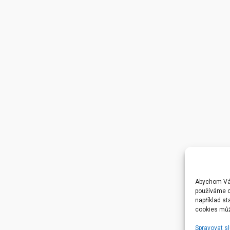
Abychom Vám
používáme c
například st
cookies můž
Spravovat s