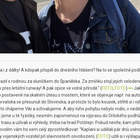
 i z dálky! A kdopak přispěl do dnešního hlášení? Na to se společně po
azil s rodinou za sluníčkem do Španělska. Za zmíňku stojí jejich celodenní
 přes letištní runway! A pak opice ve volné přírodě." (
FOTO
,
FOTO
)
Jak
 postavené na skalním útesu s mostem, které se objevuje např. na au
atska se přesunuli do Slovinska, a protože to bylo kousek, střihli si i výl
to chápeme Viki a schvalujeme. A aby toho pohybu nebylo málo, v neděli s
 jsme u té fyzičky, nesmím zapomenout na výpravu do Orlického podhůří
trasu a užívali si výhledy, třeba na hrad Potštejn. Pokud nevíte, kam příště
ovolím vám ho sem celý zprostředkovat: "Kaplani si udělali pár dnů volno
y vojenských vozidel při slavnostech osvobození, (
FOTO
) užili si i výš