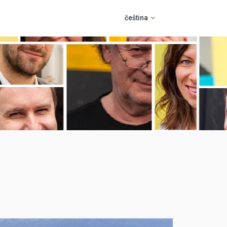
čeština
slovenčina
Podpora
english
Pro zadavatele
polski
HOUSTON
hrvatski
Asistenční program
Pro dodavatele
BASE