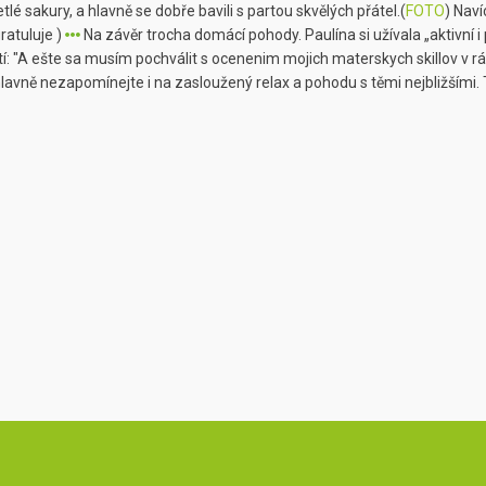
tlé sakury, a hlavně se dobře bavili s partou skvělých přátel.(
FOTO
) Naví
atuluje )
Na závěr trocha domácí pohody. Paulína si užívala „aktivní i pa
tí: "A ešte sa musím pochválit s ocenenim mojich materskych skillov v rá
hlavně nezapomínejte i na zasloužený relax a pohodu s těmi nejbližšími.