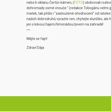
nebo k viklanu Čertův kámen, (
FOTO
) obdivovali rozkve
dohromady osmé vnouče." (redakce Tobogánu velmi gr
matek, tak přišlo i "zasloužené ohodnocení" od ratoles
našich dobrodruhů vyrazte ven, chytejte sluníčko, ale 
jen s kávou/čajem/limonádou/pivem na zahradě!
Mějte se fajn!
Zdraví Dája