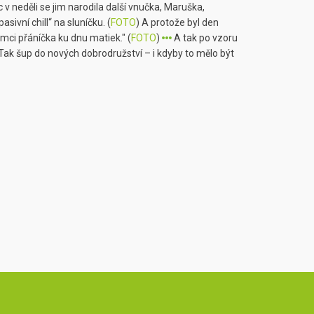
c v neděli se jim narodila další vnučka, Maruška,
sivní chill“ na sluníčku. (
FOTO
) A protože byl den
mci přáníčka ku dnu matiek." (
FOTO
)
A tak po vzoru
 Tak šup do nových dobrodružství – i kdyby to mělo být