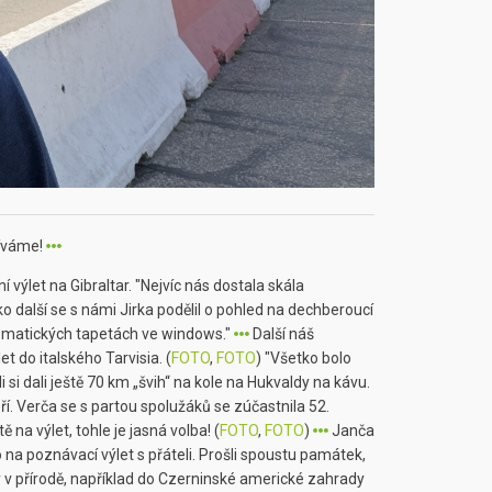
díváme!
 výlet na Gibraltar. "Nejvíc nás dostala skála
o další se s námi Jirka podělil o pohled na dechberoucí
tomatických tapetách ve windows."
Další náš
et do italského Tarvisia. (
FOTO
,
FOTO
) "Všetko bolo
i dali ještě 70 km „švih“ na kole na Hukvaldy na kávu.
. Verča se s partou spolužáků se zúčastnila 52.
 na výlet, tohle je jasná volba! (
FOTO
,
FOTO
)
Janča
 na poznávací výlet s přáteli. Prošli spoustu památek,
lapy v přírodě, například do Czerninské americké zahrady