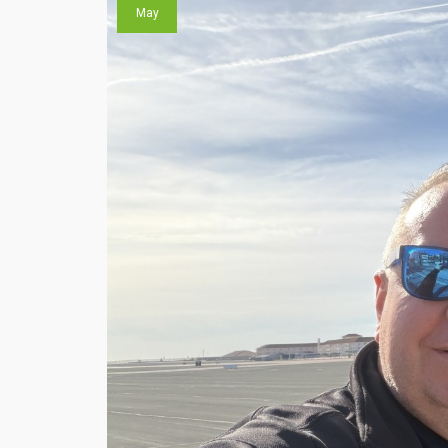
WE
May