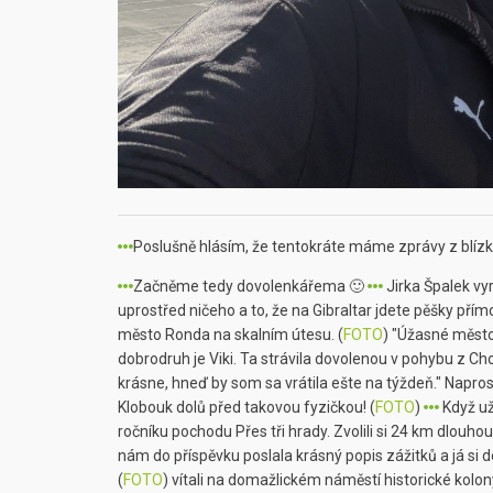
Poslušně hlásím, že tentokráte máme zprávy z blízka
Začněme tedy dovolenkářema 🙂
Jirka Špalek vyr
uprostřed ničeho a to, že na Gibraltar jdete pěšky přímo
město Ronda na skalním útesu. (
FOTO
) "Úžasné město
dobrodruh je Viki. Ta strávila dovolenou v pohybu z Chorv
krásne, hneď by som sa vrátila ešte na týždeň." Napros
Klobouk dolů před takovou fyzičkou! (
FOTO
)
Když už
ročníku pochodu Přes tři hrady. Zvolili si 24 km dlouhou 
nám do příspěvku poslala krásný popis zážitků a já si d
(
FOTO
) vítali na domažlickém náměstí historické kolon