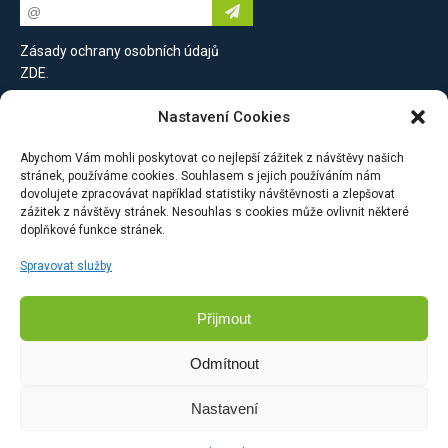
Zásady ochrany osobních údajů
ZDE
.
Nastavení Cookies
Kontaktujte nás
Abychom Vám mohli poskytovat co nejlepší zážitek z návštěvy našich
stránek, používáme cookies. Souhlasem s jejich používáním nám
PROEBIZ s.r.o.
dovolujete zpracovávat například statistiky návštěvnosti a zlepšovat
zážitek z návštěvy stránek. Nesouhlas s cookies může ovlivnit některé
Masarykovo náměstí 52/33
doplňkové funkce stránek.
702 00 Moravská Ostrava
Česká republika
Spravovat služby
Přijmout
Napište nám
Odmítnout
Nastavení
© 2002 - 2025 PROEBIZ s.r.o. All Rights Reserved.
Sitemap
/
Contact