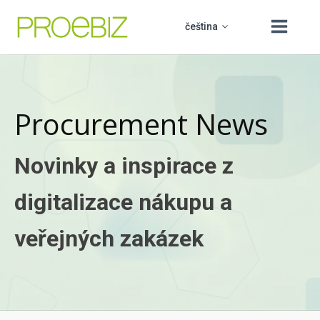
čeština
Procurement News
slovenčina
O nás
english
Produkty
Novinky a inspirace z
polski
Vzdělávání
PROCUREMENT BOARD
digitalizace nákupu a
hrvatski
Podpora
veřejných zakázek
Kontakt