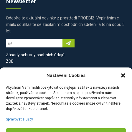
Newsletter
Odebírejte aktuální novinky z prostředí PROEBIZ. Vyplněním e-
mailu souhlasíte se zasíláním obchodních sdělení, a to na dobu 5
let.
Zásady ochrany osobních údajů
ZDE
.
Nastavení Cookies
Kontaktujte nás
Abychom Vám mohli poskytovat co nejlepší zážitek z návštěvy našich
stránek, používáme cookies. Souhlasem s jejich používáním nám
PROEBIZ s.r.o.
dovolujete zpracovávat například statistiky návštěvnosti a zlepšovat
zážitek z návštěvy stránek. Nesouhlas s cookies může ovlivnit některé
Masarykovo náměstí 52/33
doplňkové funkce stránek.
702 00 Moravská Ostrava
Česká republika
Spravovat služby