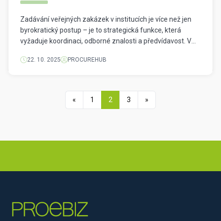
Zadávání veřejných zakázek v institucích je více než jen
byrokratický postup – je to strategická funkce, která
vyžaduje koordinaci, odborné znalosti a předvídavost. V
nedávném rozhovoru Marcela Turčanová hostila Dašu
22. 10. 2025
PROCUREHUB
Palákovou z ministerstva kultury a Zuzanu Bučekovou z
odboru zdravotnictví, odbornici na veřejné zakázky ve
státních nemocnicích, aby se zabývaly úlohou a výzvami
nákupních týmů […]
«
1
2
3
»