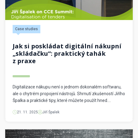
Case studies
Jak si poskládat digitální nákupní
„skládačku“: praktický tahák
z praxe
Digitalizace nákupu není o jednom dokonalém softwaru,
ale o chytrém propojení nástrojů. Shrnutí zkušeností Jiřího
Špalka a praktické tipy, které můžete použít hned.
Digitalizace nákupu není o jednom dokonalém
21. 11. 2025
Jiří Špalek
softwaru.Je to o prostředí nástrojů, které spolu mluví,
sdílejí data a nehrají si na solitéry. Tohle je shrnutí z
vystoupení Jirky Špalka – co dnes v […]