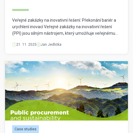
Veřejné zakázky na inovativní řešení: Překonání bariér a
urychlení inovací Veřejné zakázky na inovativní řešení
(PPI) jsou silným nástrojem, který umožňuje veřejnému
sektoru naplno využívat svou kupní sílu k podpoře širokého
21. 11. 2025
Jan Jedlička
rozšíření inovativních řešení na trhu. PPI v sobě nese
potenciál na vytvoření dostatečně silné poptávky
pro stimulaci průmyslu k investicím do inovativních řešení.
Například, město Barcelona […]
Case studies