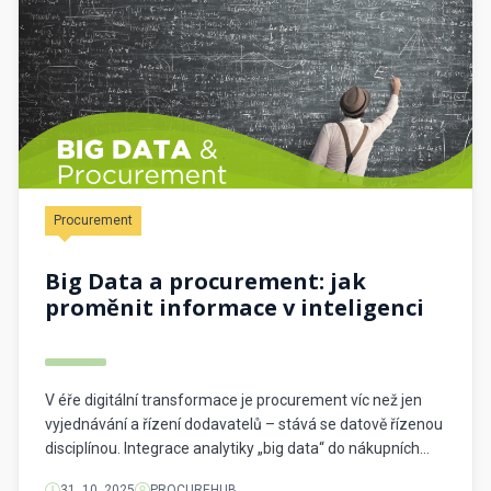
Procurement
Big Data a procurement: jak
proměnit informace v inteligenci
V éře digitální transformace je procurement víc než jen
vyjednávání a řízení dodavatelů – stává se datově řízenou
disciplínou. Integrace analytiky „big data“ do nákupních
procesů zásadně mění, jak organizace dělají rozhodnutí,
31. 10. 2025
PROCUREHUB