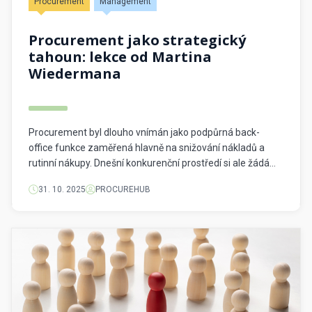
Procurement
Management
Procurement jako strategický
tahoun: lekce od Martina
Wiedermana
Procurement byl dlouho vnímán jako podpůrná back-
office funkce zaměřená hlavně na snižování nákladů a
rutinní nákupy. Dnešní konkurenční prostředí si ale žádá
jiný pohled. Procurement a operační management už
31. 10. 2025
PROCUREHUB
nejsou jen podpůrné služby – jsou strategickými motory
růstu firmy. Procurement jako životní poslání Pro
Wiedermana není procurement jen práce. Je to poslání.
Popisuje jej jako […]