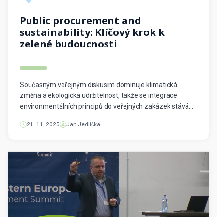
Public procurement and
sustainability: Klíčový krok k
zelené budoucnosti
Současným veřejným diskusím dominuje klimatická
změna a ekologická udržitelnost, takže se integrace
environmentálních principů do veřejných zakázek stává
prioritou. ESG kritéria se tak rychle mění v nedílnou
21. 11. 2025
Jan Jedlička
součást veřejného zadávání – a mohou vám jako
zadavatelům poskytnout základ pro ekologicky
odpovědné rozhodování i podporu udržitelného rozvoje.
Veřejné zakázky představují významný nástroj pro
podporu udržitelnosti, umožňující veřejným zadavatelům
vyvíjet přímý vliv […]