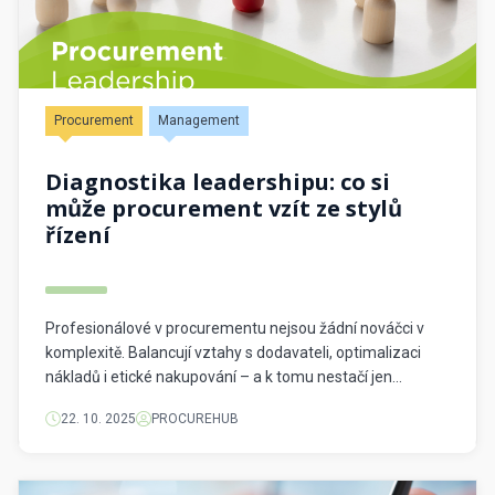
Procurement
Management
Diagnostika leadershipu: co si
může procurement vzít ze stylů
řízení
Profesionálové v procurementu nejsou žádní nováčci v
komplexitě. Balancují vztahy s dodavateli, optimalizaci
nákladů i etické nakupování – a k tomu nestačí jen
technická odbornost, ale i silné vedení. Přesto se o stylech
22. 10. 2025
PROCUREHUB
leadershipu v nákupních diskusích mluví méně, než by si
zasloužily. V nedávném rozhovoru na Procurement Board
TV s Jirkou Šimonem a Radovanem […]