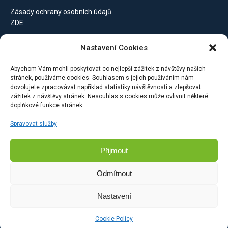
Zásady ochrany osobních údajů
ZDE
.
Nastavení Cookies
Kontaktujte nás
Abychom Vám mohli poskytovat co nejlepší zážitek z návštěvy našich
stránek, používáme cookies. Souhlasem s jejich používáním nám
PROEBIZ s.r.o.
dovolujete zpracovávat například statistiky návštěvnosti a zlepšovat
Masarykovo náměstí 52/33
zážitek z návštěvy stránek. Nesouhlas s cookies může ovlivnit některé
doplňkové funkce stránek.
702 00 Moravská Ostrava
Česká republika
Spravovat služby
Přijmout
Napište nám
Odmítnout
Nastavení
© 2002 - 2025 PROEBIZ s.r.o. All Rights Reserved.
Sitemap
/
Contact
Cookie Policy