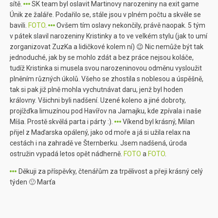
sítě.
SK team byl oslavit Martinovy narozeniny na exit game
Únik ze žaláře. Podařilo se, stále jsou v plném počtu a skvěle se
bavili.
FOTO
.
Ovšem tím oslavy nekončily, právě naopak. 5 tým
v pátek slavil narozeniny Kristinky a to ve velkém stylu (jak to umí
zorganizovat ZuzKa a lidičkové kolem ní) 😉 Nic nemůže být tak
jednoduché, jak by se mohlo zdát a bez práce nejsou koláče,
tudíž Kristinka si musela svou narozeninovou odměnu vysloužit
plněním různých úkolů. Všeho se zhostila s noblesou a úspěšně,
tak si pak již plně mohla vychutnávat daru, jenž byl hoden
královny. Všichni byli nadšení. Uzené koleno a jiné dobroty,
projížďka limuzínou pod Havířov na Jamajku, kde zpívala i naše
Míša. Prostě skvělá parta i párty :).
Víkend byl krásný, Milan
přijel z Maďarska opálený, jako od moře a já si užila relax na
cestách i na zahradě ve Šternberku. Jsem nadšená, úroda
ostružin vypadá letos opět nádherně.
FOTO
a
FOTO
.
Děkuji za příspěvky, čtenářům za trpělivost a přeji krásný celý
týden 🙂 Marťa