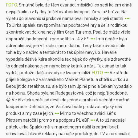
FOTO
. Smutné bylo, že těch dvanáct měsíčků, co sedí kolem ohně
nejspíš pilo a v ty dny to šéfoval asi listopad. Zima až hrůza. Na
výletu do Slavonic si prckové namalovali hrníčky a byli štastni.
To Jirka Špalek zavzpomínal na počítačové hry a šel s rodinkou
zkontrolovat do kina nový film Gran Turismo. Psal, že může vřele
doporučit, hodnocení - moc se líbilo - 4 z 5*.
I má neděle byla
adrenalinová, jen v trochu jiném duchu. Tedy také závodní, ale
tohle bylo naživo a tentokrát to tak úplně nevyšlo. Havárie
vypadala děsivě, kára skončila tak nějak do vývrtky, ale zdravotně
to odnesl nakonec jen namožený kotník a nárt. Tak snad to tak
vydrží, protože další závody se kvapem blíží.
FOTO
.
Ve středu
přijeli kolegové z varšavského Market Planetu a chtěli s Jirkou a
Beou jít do steakhousu, ale bylo tam úplně plno a čekání vypadalo
na hodinu. Shoda byla na Radegastovně, což je nejpíš podobné.
😀 Ve čtvrtek seděli od devíti do jedné a probírali scénáře možné
kooperace. Dohoda je, že Varšava bude prodávat nějaký náš
produkt a my zase jejich.
Mimo to všechno zvládl šéf s
Piotrem natočit i promo na podporu PL eBF.
A to už nadešel
pátek, Jirka Špalek měl s marketingem další kreativní brief,
schvalovali hlavně reklamy na naše produkty, do TV a na sociální