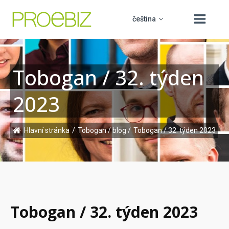
čeština
Tobogan / 32. týden
slovenčina
O nás
2023
english
Produkty
polski
Vzdělávání
Hlavní stránka
/
Tobogan / blog
/
Tobogan / 32. týden 2023
PROCUREMENT BOARD
hrvatski
Podpora
Kontakt
Tobogan / 32. týden 2023