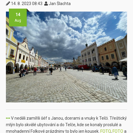
14. 8. 2023 08:43
Jan Šlachta
14
Aug
V neděli zamířili šéf s Janou, dcerami a vnuky k Telči. Třeštický
mlýn bylo skvělé ubytování a do Telče, kde se konaly proslulé a
mnohadenní Folkové prázdniny to bylo jen kousek.
FOTO
,
FOTO
a