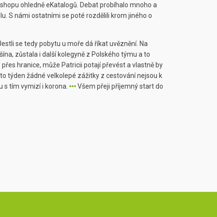
rkshopu ohledně eKatalogů. Debat probíhalo mnoho a
lu. S námi ostatními se poté rozdělili krom jiného o
estli se tedy pobytu u moře dá říkat uvěznění. Na
ína, zůstala i další kolegyně z Polského týmu a to
přes hranice, může Patricii potají převést a vlastně by
to týden žádné velkolepé zážitky z cestování nejsou k
u s tím vymizí i korona.
Všem přeji příjemný start do