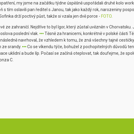
 opatření, my jsme na začátku týdne úspěšně uspořádali druhé kolo wo
 s tím oslavili pan ředitel s Janou, tak jako každý rok, narozeniny pospo
Sofinka drží poctivý půst, takže si vzala jen dvě porce -
FOTO
.
e zahraničí. Nejdříve to byl Igor, který zůstal uvězněn v Chorvatsku. J
 doslova poslední vlak.
Těsně za hranicemi, konkrétně v polské části Těš
a, následně navrhoval, že vzhledem k tomu, že zná všechny tajné cestičky 
en ze srandy.
Co se víkendu týče, bohužel z pochopitelných důvodů ten
uace uklidní a bude líp. Počasí se začíná oteplovat, tak doufejme, že spol
onza C.