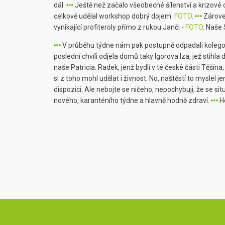
dál.
Ještě než začalo všeobecné šílenství a krizové
celkově udělal workshop dobrý dojem.
FOTO
.
Zároveň
vynikající profiteroly přímo z rukou Janči -
FOTO
. Naše 
V průběhu týdne nám pak postupně odpadali kolegové z
poslední chvíli odjela domů taky Igorova Iza, jež stihla
naše Patricia. Radek, jenž bydlí v té české části Těšín
si z toho mohl udělat i živnost. No, naštěstí to myslel j
dispozici. Ale nebojte se ničeho, nepochybuji, že se sit
nového, karanténího týdne a hlavně hodně zdraví.
H