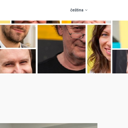
čeština
slovenčina
Podpora
english
Pro zadavatele
polski
HOUSTON
hrvatski
Asistenční program
Pro dodavatele
BASE