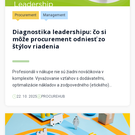
Procurement
Management
Diagnostika leadershipu: čo si
môže procurement odniesť zo
štýlov riadenia
Profesionáli v nákupe nie sú žiadni nováčikovia v
komplexite. Vyvažovanie vzťahov s dodávateľmi,
optimalizácie nákladov a zodpovedného (etického)
obstarávania si vyžaduje nielen technickú odbornosť, ale
22. 10. 2025
PROCUREHUB
aj silné líderstvo. Napriek tomu sa o štýloch riadenia v
diskusiách o procuremente hovorí prekvapivo málo. V
nedávnej debate na Procurement Board TV s Jirkom
Šimonom a Radovanom Vaculíkom — […]