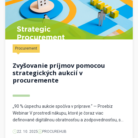
Procurement
Zvyšovanie príjmov pomocou
strategických aukcií v
procuremente
„90 % úspechu aukcie spočíva v príprave.“ — Proebiz
Webinar V prostredí nákupu, ktoré je čoraz viac
definované digitálnou obratnosťou a zodpovednosťou, sa
funkcia procurementu mení z podporného systému
22. 10. 2025
PROCUREHUB
zameraného na úspory na strategického partnera, ktorý