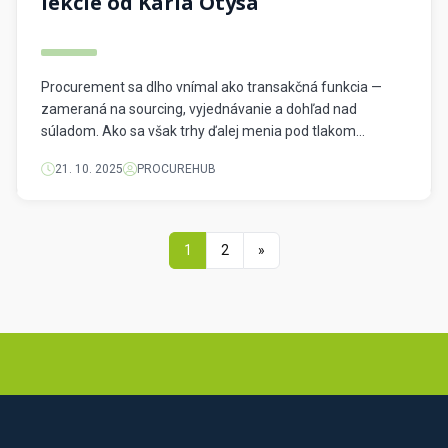
lekcie od Karla Otýsa
Procurement sa dlho vnímal ako transakčná funkcia —
zameraná na sourcing, vyjednávanie a dohľad nad
súladom. Ako sa však trhy ďalej menia pod tlakom
globálnych otrasov, obmedzených zdrojov a rizík v
21. 10. 2025
PROCUREHUB
dodávateľských reťazcoch, nákupní lídri vstupujú do
omnoho viditeľnejšej a strategickejšej roly. Tento posun
stál v centre nedávneho rozhovoru s Karlom Otýsom,
popredným vzdelávateľom v […]
1
2
»