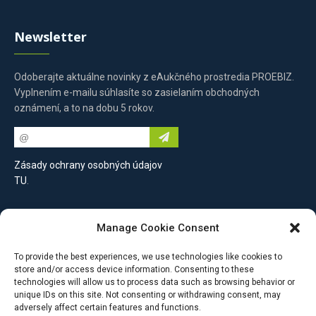
Newsletter
Odoberajte aktuálne novinky z eAukčného prostredia PROEBIZ.
Vyplnením e-mailu súhlasíte so zasielaním obchodných
oznámení, a to na dobu 5 rokov.
Zásady ochrany osobných údajov
TU
.
Kontaktujte nás
Manage Cookie Consent
To provide the best experiences, we use technologies like cookies to
PROEBIZ s.r.o.
store and/or access device information. Consenting to these
Šulekova 2,
technologies will allow us to process data such as browsing behavior or
unique IDs on this site. Not consenting or withdrawing consent, may
Bratislava,
adversely affect certain features and functions.
811 06, Slovenská republika