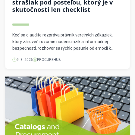
strašiak pod posteľou, ktorý je v
skutočnosti len checklist
Keď sa o audite rozpráva právnik verejných zákaziek,
ktorý zároveň rozumie riadeniu rizík a informačnej
bezpečnosti, rozhovor sa rýchlo posunie od emócií k
systému. Presne tak pôsobia debaty s Grzegorzom
9. 3. 2026
PROCUREHUB
Basińským – poľským odborníkom s viac ako 25-ročnou
praxou v oblasti práva verejných zákaziek, auditu a
governance, ktorý prepája právny pohľad s procesným
myslením a […]