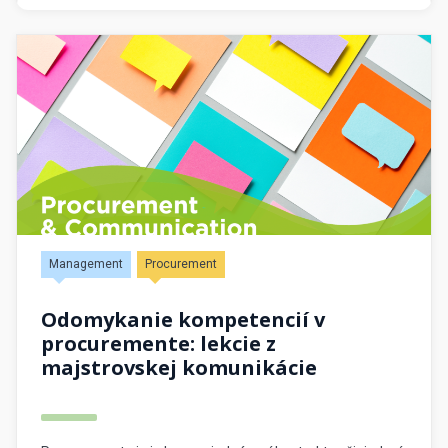
tvorí hodnotu. Jednou z príležitostí, ktorá túto premenu
podporuje, je používanie e-aukcií — nielen na sourcing, ale
aj na […]
Management
Procurement
Odomykanie kompetencií v
procuremente: lekcie z
majstrovskej komunikácie