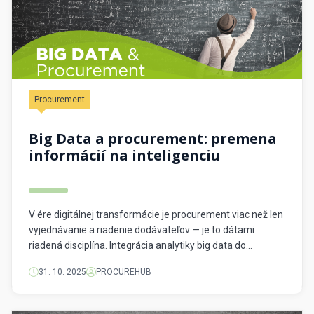
Procurement
Big Data a procurement: premena
informácií na inteligenciu
V ére digitálnej transformácie je procurement viac než len
vyjednávanie a riadenie dodávateľov — je to dátami
riadená disciplína. Integrácia analytiky big data do
nákupných procesov mení spôsob, akým organizácie
31. 10. 2025
PROCUREHUB
prijímajú rozhodnutia, riadia riziká a odomy­kajú hodnotu.
To bolo ústrednou témou nedávnej prednášky o Big Data
a procuremente, kde rečník zdôraznil, že správne využité