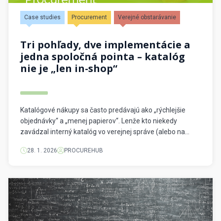
Case studies
Procurement
Verejné obstarávanie
Tri pohľady, dve implementácie a
jedna spoločná pointa – katalóg
nie je „len in-shop“
Katalógové nákupy sa často predávajú ako „rýchlejšie
objednávky“ a „menej papierov“. Lenže kto niekedy
zavádzal interný katalóg vo verejnej správe (alebo na
veľkej univerzite), vie svoje: technológia je tá najmenšia
28. 1. 2026
PROCUREHUB
časť. Skutočný zápas sa odohráva medzi ľuďmi – a to na
troch úrovniach. V tomto článku spájam dve reálne
skúsenosti so zavádzaním MARQUETu do jedného […]