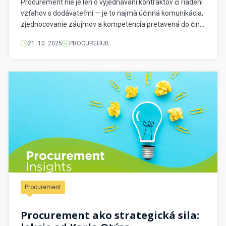
Procurement nie je len o vyjednávaní kontraktov či riadení
vzťahov s dodávateľmi — je to najmä účinná komunikácia,
zjednocovanie záujmov a kompetencia pretavená do činu.
Nedávno som mal možnosť preštudovať si postrehy
21. 10. 2025
PROCUREHUB
skúseného odborníka, ktorého desaťročia praxe ponúkajú
cenné lekcie pre profesionálov v našom odbore. „Veľký
efekt ľudskej činnosti v skutočnosti nie je 10 %, […]
Procurement
Procurement ako strategická sila: