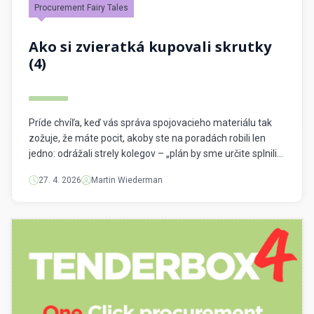
Procurement Fairy Tales
Ako si zvieratká kupovali skrutky
(4)
Príde chvíľa, keď vás správa spojovacieho materiálu tak
zožuje, že máte pocit, akoby ste na poradách robili len
jedno: odrážali strely kolegov – „plán by sme určite splnili
(a mali bonusy), keby nebol bordel v nákupe spojovacieho
27. 4. 2026
Martin Wiederman
materiálu. Keď máme od dodávateľa A skrutky typu X,
chýbajú nám zase skrutky od iného dodávateľa.
Zmontovať celý […]