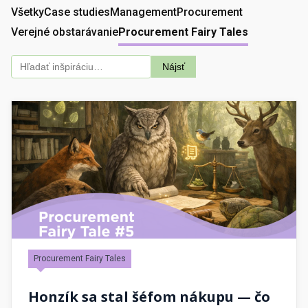
Všetky
Case studies
Management
Procurement
Verejné obstarávanie
Procurement Fairy Tales
Nájsť
Procurement Fairy Tales
Honzík sa stal šéfom nákupu — čo