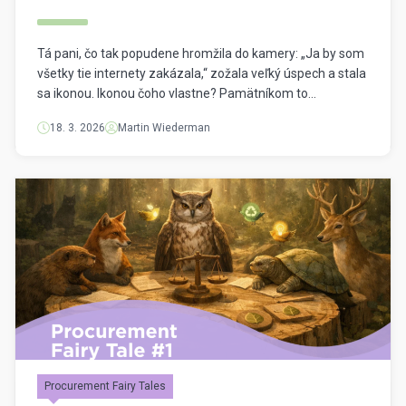
Tá pani, čo tak popudene hromžila do kamery: „Ja by som
všetky tie internety zakázala,“ zožala veľký úspech a stala
sa ikonou. Ikonou čoho vlastne? Pamätníkom to
pripomenulo tkáčske nepokoje v Lyone (1831), ktoré boli
18. 3. 2026
Martin Wiederman
tiež spojené s rozbíjaním strojov, čo berú ľuďom prácu a
mzdu. Pani nič nerozbíjala, ale nespokojnosť z nej sálala
riadna. […]
Procurement Fairy Tales