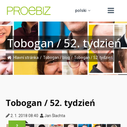
polski
Tobogan / 52. tydzień
čeština
O nas
slovenčina
Produkty
Hlavní stránka
/
Tobogan / blog
/
Tobogan / 52. tydzień
english
Edukacja
PROCUREMENT BOARD
hrvatski
Helpdesk
Kontakt
Tobogan / 52. tydzień
2. 1. 2018 08:40
Jan Šlachta
2