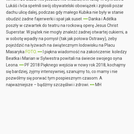
Lukáš i Ivča spełnili swój obywatelski obowiązek i zgłosili pożar
dachu ulicę dalej, podczas gdy małego Kubika nie były w stanie
obudzić żadne fajerwerki i spał jak suseł.
Danka i Adélka
poszły w czwartek do teatru na rockową operę Jesus Christ
Superstar. W piątek nie mogły znaleźć żadnej otwartej cukierni, a
w sobotę wpadły na pomysł (tak jak połowa Ostrawy), żeby
pojeździć na łyżwach na świątecznym lodowisku na Placu
Masaryka
FOTO
.
I piękna wiadomość na zakończenie: koledzy
Beatka i Marian w Sylwestra powitali na świecie swojego syna
Leona.
PF 2018 Pięknego wejścia w nowy rok 2018, kochajmy
się bardziej, żyjmy intensywniej, szanujmy to, co mamy i nie
pozwólmy się porwać tym pospiesznym czasom. A
najważniejsze – bądźmy szczęśliwi i zdrowi.
MH