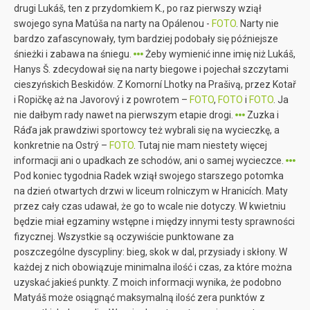
drugi Lukáš, ten z przydomkiem K., po raz pierwszy wziął
swojego syna Matúša na narty na Opálenou -
FOTO
. Narty nie
bardzo zafascynowały, tym bardziej podobały się późniejsze
śnieżki i zabawa na śniegu.
Żeby wymienić inne imię niż Lukáš,
Hanys Š. zdecydował się na narty biegowe i pojechał szczytami
cieszyńskich Beskidów. Z Komorní Lhotky na Prašivą, przez Kotař
i Ropičkę aż na Javorový i z powrotem –
FOTO
,
FOTO
i
FOTO
. Ja
nie dałbym rady nawet na pierwszym etapie drogi.
Zuzka i
Ráďa jak prawdziwi sportowcy też wybrali się na wycieczkę, a
konkretnie na Ostrý –
FOTO
. Tutaj nie mam niestety więcej
informacji ani o upadkach ze schodów, ani o samej wycieczce.
Pod koniec tygodnia Radek wziął swojego starszego potomka
na dzień otwartych drzwi w liceum rolniczym w Hranicích. Maty
przez cały czas udawał, że go to wcale nie dotyczy. W kwietniu
będzie miał egzaminy wstępne i między innymi testy sprawności
fizycznej. Wszystkie są oczywiście punktowane za
poszczególne dyscypliny: bieg, skok w dal, przysiady i skłony. W
każdej z nich obowiązuje minimalna ilość i czas, za które można
uzyskać jakieś punkty. Z moich informacji wynika, że podobno
Matyáš może osiągnąć maksymalną ilość zera punktów z