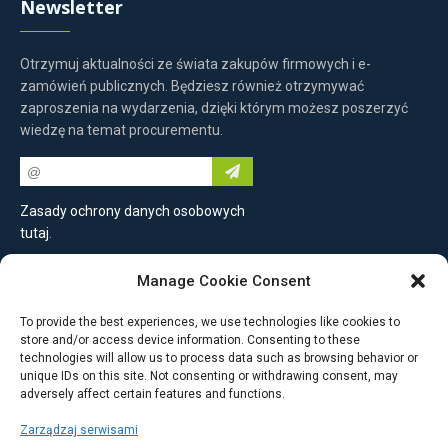
Newsletter
Otrzymuj aktualności ze świata zakupów firmowych i e-
zamówień publicznych. Będziesz również otrzymywać
zaproszenia na wydarzenia, dzięki którym możesz poszerzyć
wiedzę na temat procurementu.
Zasady ochrony danych osobowych
tutaj
.
Manage Cookie Consent
Skontaktuj się z nami
To provide the best experiences, we use technologies like cookies to
store and/or access device information. Consenting to these
PROEBIZ s.r.o.
technologies will allow us to process data such as browsing behavior or
Masarykovo náměstí 52/33
unique IDs on this site. Not consenting or withdrawing consent, may
adversely affect certain features and functions.
702 00 Moravská Ostrava
Republika Czeska
Zarządzaj serwisami