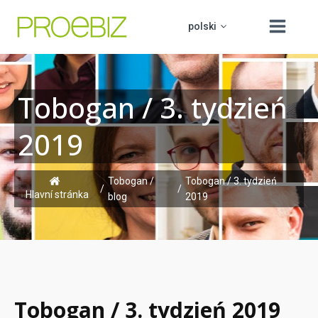
polski
Tobogan / 3. tydzień
čeština
O nas
2019
slovenčina
Produkty
english
Edukacja
Tobogan /
Tobogan / 3. tydzień
PROCUREMENT BOARD
/
/
hrvatski
Hlavní stránka
blog
2019
Helpdesk
Kontakt
Tobogan / 3. tydzień 2019