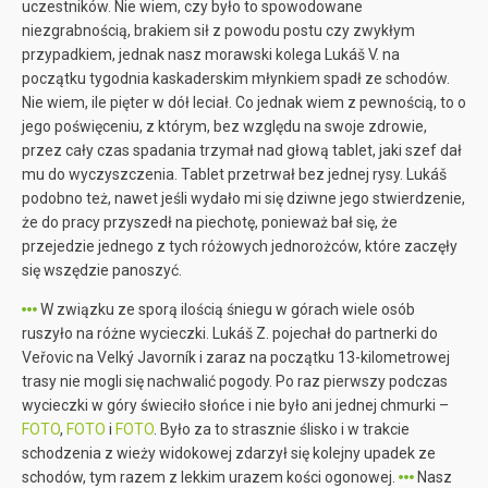
uczestników. Nie wiem, czy było to spowodowane
niezgrabnością, brakiem sił z powodu postu czy zwykłym
przypadkiem, jednak nasz morawski kolega Lukáš V. na
początku tygodnia kaskaderskim młynkiem spadł ze schodów.
Nie wiem, ile pięter w dół leciał. Co jednak wiem z pewnością, to o
jego poświęceniu, z którym, bez względu na swoje zdrowie,
przez cały czas spadania trzymał nad głową tablet, jaki szef dał
mu do wyczyszczenia. Tablet przetrwał bez jednej rysy. Lukáš
podobno też, nawet jeśli wydało mi się dziwne jego stwierdzenie,
że do pracy przyszedł na piechotę, ponieważ bał się, że
przejedzie jednego z tych różowych jednorożców, które zaczęły
się wszędzie panoszyć.
W związku ze sporą ilością śniegu w górach wiele osób
ruszyło na różne wycieczki. Lukáš Z. pojechał do partnerki do
Veřovic na Velký Javorník i zaraz na początku 13-kilometrowej
trasy nie mogli się nachwalić pogody. Po raz pierwszy podczas
wycieczki w góry świeciło słońce i nie było ani jednej chmurki –
FOTO
,
FOTO
i
FOTO
. Było za to strasznie ślisko i w trakcie
schodzenia z wieży widokowej zdarzył się kolejny upadek ze
schodów, tym razem z lekkim urazem kości ogonowej.
Nasz