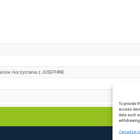
To provide t
access devic
data such as
withdrawing
Zarządzaj 