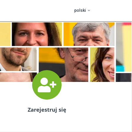
polski
čeština
HELPDESK
slovenčina
Dla zamawiającego
english
HOUSTON HELP ME
hrvatski
Program pomocy
Dla dostawców
BASE