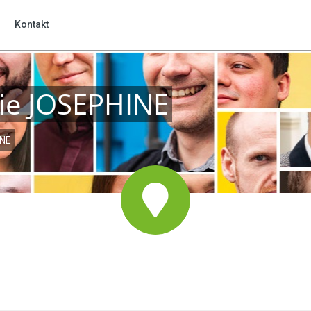
Kontakt
Edukacja
odukty
PROCUREMENT BOARD
NDERBOX
Kalendarz wydarzeń
Mam ogólne
Chcę wypróbować
zaje e-przetargów
Szkolenie
pytanie
system
uły i funkcjonalności
Blog: PROCUREMENT NEWS
es
 działa e-przetarg?
eProcurement.TV
SEPHINE
Konferencja eBF
amiczny System Zakupów
RQUET