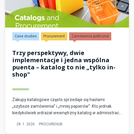
Case studies
Procurement
Zamówienia publiczne
Trzy perspektywy, dwie
implementacje i jedna wspólna
puenta – katalog to nie „tylko in-
shop"
Zakupy katalogowe często sprzedaje się hasłami
„szybsze zamówienia” i „mniej papierów”. Kto jednak
kiedykolwiek wdrażał wewnętrzny katalog w administracji
publicznej (albo na dużym uniwersytecie), ten wie:
28. 1. 2026
PROCUREHUB
technologia to…