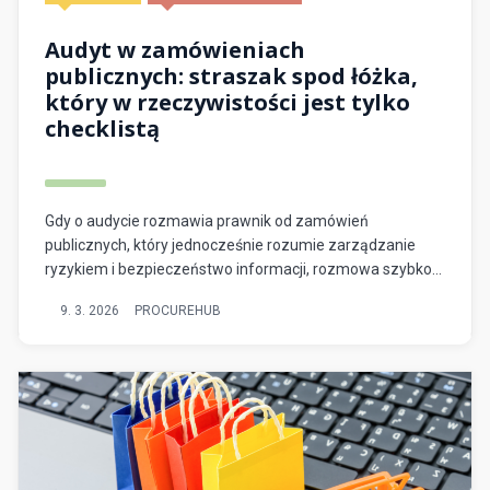
Audyt w zamówieniach
publicznych: straszak spod łóżka,
który w rzeczywistości jest tylko
checklistą
Gdy o audycie rozmawia prawnik od zamówień
publicznych, który jednocześnie rozumie zarządzanie
ryzykiem i bezpieczeństwo informacji, rozmowa szybko
przechodzi od emocji do systemu. Tak właśnie wyglądają
9. 3. 2026
PROCUREHUB
dyskusje z…