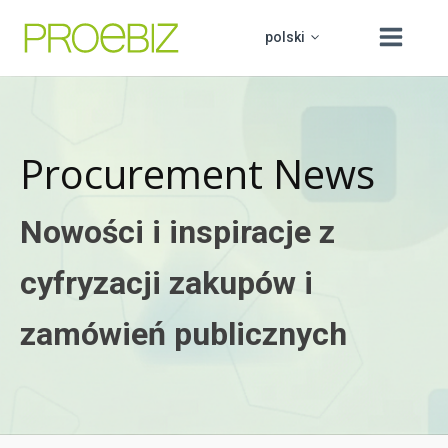
polski
Procurement News
čeština
O nas
slovenčina
Produkty
Nowości i inspiracje z
english
Edukacja
PROCUREMENT BOARD
cyfryzacji zakupów i
hrvatski
Helpdesk
zamówień publicznych
Kontakt