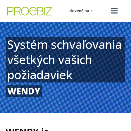
slovenčina
Systém schvaľovania
čeština
O nás
všetkých vašich
english
Produkty
polski
požiadaviek
Vzdělávání
PROCUREMENT BOARD
hrvatski
Podpora
WENDY
Kontakt