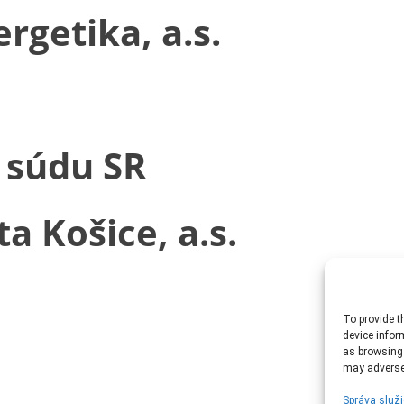
getika, a.s.
 súdu SR
 Košice, a.s.
To provide t
device infor
as browsing 
may adversel
Správa služi