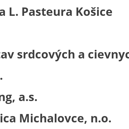
 L. Pasteura Košice
v srdcových a cievnyc
.
g, a.s.
ca Michalovce, n.o.