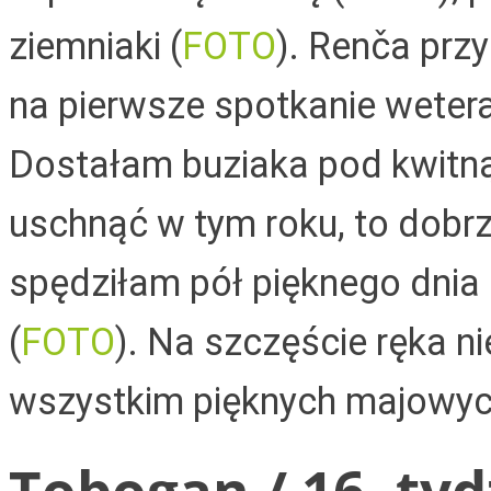
ziemniaki (
FOTO
).
Renča przy
na pierwsze spotkanie weter
Dostałam buziaka pod kwitną
uschnąć w tym roku, to dobrz
spędziłam pół pięknego dnia 
(
FOTO
). Na szczęście ręka n
wszystkim pięknych majowyc
Tobogan / 16. tyd