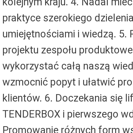
kolejnym kraju.
4. Nadal mieć
praktyce szerokiego dzieleni
umiejętnościami i wiedzą.
5.
projektu zespołu produktoweg
wykorzystać całą naszą wie
wzmocnić popyt i ułatwić pr
klientów.
6. Doczekania się li
TENDERBOX i pierwszego wdro
Promowanie różnych form wspó