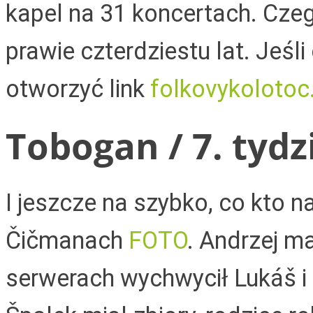
kapel na 31 koncertach. Czeg
prawie czterdziestu lat. Jeśl
otworzyć link
folkovykolotoc
Tobogan / 7. tydz
I jeszcze na szybko, co kto n
Čičmanach
FOTO
. Andrzej m
serwerach wychwycił Lukáš i t