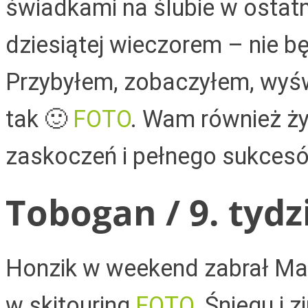
świadkami na ślubie w ostatn
dziesiątej wieczorem – nie b
Przybyłem, zobaczyłem, wyś
tak 🙂
FOTO
.
Wam również ży
zaskoczeń i pełnego sukces
Tobogan / 9. tydz
Honzik w weekend zabrał Mark
w skitouring
FOTO
. Śniegu i 