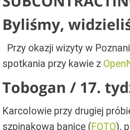
SUBCONTRACTING 
Byliśmy, widzieli
Przy okazji wizyty w Poznan
spotkania przy kawie z
Open
Tobogan / 17. tyd
Karcolowie przy drugiej prób
szpinakową banicę (
FOTO
), 