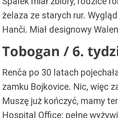
Špalek miał zbiory, rodzice r
żelaza ze starych rur. Wyglą
Hanči. Miał designowy Wale
Tobogan / 6. tydz
Renča po 30 latach pojechała
zamku Bojkovice. Nic, więc z
Muszę już kończyć, mamy te
Hospital Office: pełne wyżywie