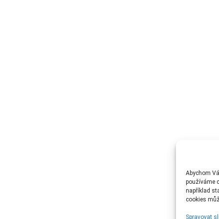
Abychom Vám
používáme c
například st
cookies může
Spravovat s