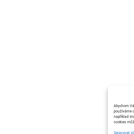
Abychom Vám
používáme c
například st
cookies může
Spravovat s