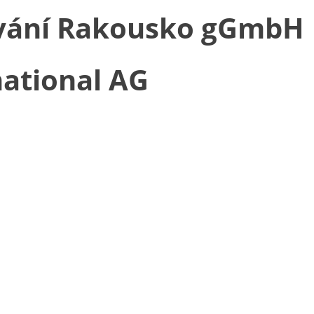
ování Rakousko gGmbH
national AG