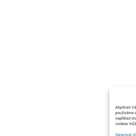
Abychom Vám
používáme c
například st
cookies může
Spravovat s